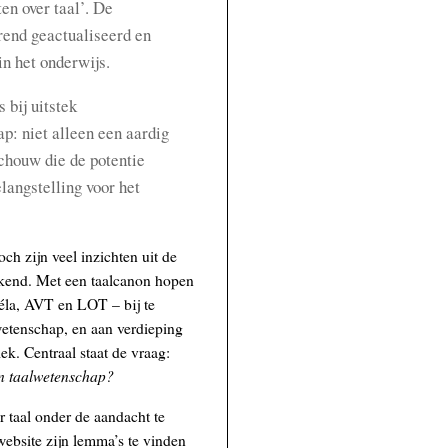
ten over taal’. De
rend geactualiseerd en
in het onderwijs.
 bij uitstek
p: niet alleen een aardig
chouw die de potentie
langstelling voor het
ch zijn veel inzichten uit de
ekend. Met een taalcanon hopen
éla, AVT en LOT – bij te
wetenschap, en aan verdieping
ek. Centraal staat de vraag:
en taalwetenschap?
r taal onder de aandacht te
ebsite zijn lemma’s te vinden