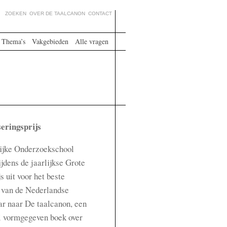
ZOEKEN
OVER DE TAALCANON
CONTACT
Thema’s
Vakgebieden
Alle vragen
eringsprijs
lijke Onderzoekschool
jdens de jaarlijkse Grote
 uit voor het beste
 van de Nederlandse
aar naar De taalcanon, een
i vormgegeven boek over