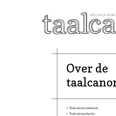
alles wat je altijd
Over de
taalcano
Taalcanoncommissie
Taalcanonredactie