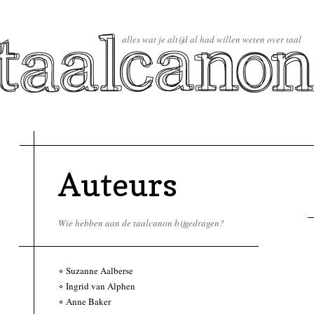
alles wat je altijd al had willen weten over taal
Auteurs
Wie hebben aan de taalcanon bijgedragen?
Suzanne Aalberse
Ingrid van Alphen
Anne Baker